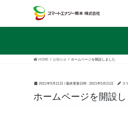
コ
ナ
ン
ビ
テ
ゲ
ン
ー
ツ
シ
へ
ョ
ス
ン
キ
に
ッ
移
HOME
お知らせ
ホームページを開設しました
プ
動
2021年5月21日
/ 最終更新日時 :
2021年5月21日
ス
ホームページを開設し