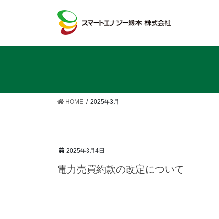
コ
ナ
ン
ビ
テ
ゲ
ン
ー
ツ
シ
へ
ョ
ス
ン
キ
に
ッ
移
HOME
2025年3月
プ
動
2025年3月4日
電力売買約款の改定について