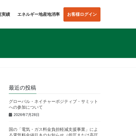
況実績
エネルギー地産地消率
お客様ログイン
最近の投稿
グローバル・ネイチャーポジティブ・サミット
への参加について
2026年7月28日
国の「電気・ガス料金負担軽減支援事業」によ
る電気料金値引きのお知らせ（低圧または高圧