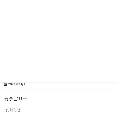
国の「電気・ガス料金負担軽減支援事業」による電気料金値引き
のお知らせ（低圧または高圧で電気の供給を受けるお客さま）
2024年12月16日
年末年始休業のお知らせ
2024年12月6日
国の「酷暑乗り切り緊急支援」による電気料金値引きのお知らせ
（低圧または高圧で電気の供給を受けるお客さま）
2024年7月23日
2024年5月分以降の再生可能エネルギー発電促進賦課金単価につい
て
2024年4月1日
カテゴリー
お知らせ